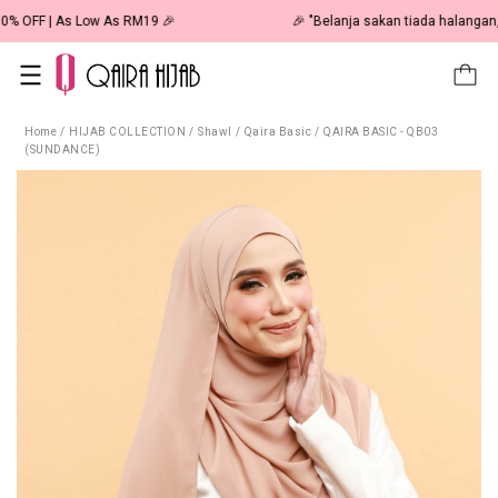
🎉 NOW HAPPENING: Fiesta Sale 50% OFF | As Low As RM19 🎉
Home
/
HIJAB COLLECTION
/
Shawl
/
Qaira Basic
/
QAIRA BASIC - QB03
(SUNDANCE)