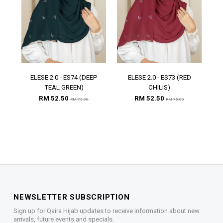
ELESE 2.0 - ES74 (DEEP
ELESE 2.0 - ES73 (RED
E
TEAL GREEN)
CHILIS)
RM 52.50
RM 52.50
RM 75.00
RM 75.00
NEWSLETTER SUBSCRIPTION
Sign up for Qaira Hijab updates to receive information about new
arrivals, future events and specials.