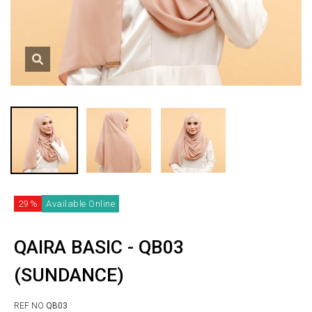
29 %
Available Online
QAIRA BASIC - QB03
(SUNDANCE)
REF NO
QB03