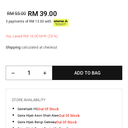
RM 39.00
RM 55.00
3 payments of RM 13.00 with
You saved RM 16.00 MYR (29 %)
Shipping
calculated at checkout.
ADD TO BAG
STORE AVAILABILITY
Qairahijab HQ
Out Of Stock
Qaira Hijab Aeon Shah Alam
Out Of Stock
Qaira Hijab Bangi Gateway
Out Of Stock