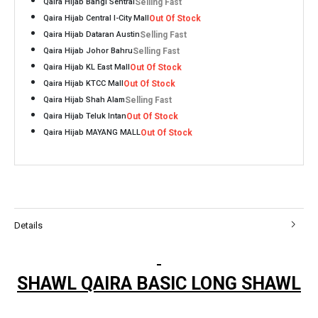
Qaira Hijab Bangi Sentral
Selling Fast
Qaira Hijab Central I-City Mall
Out Of Stock
Qaira Hijab Dataran Austin
Selling Fast
Qaira Hijab Johor Bahru
Selling Fast
Qaira Hijab KL East Mall
Out Of Stock
Qaira Hijab KTCC Mall
Out Of Stock
Qaira Hijab Shah Alam
Selling Fast
Qaira Hijab Teluk Intan
Out Of Stock
Qaira Hijab MAYANG MALL
Out Of Stock
Details
SHAWL QAIRA BASIC LONG SHAWL