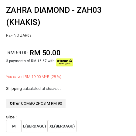
ZAHRA DIAMOND - ZAH03
(KHAKIS)
REF NO
ZAH03
RM 50.00
RM 69.00
3 payments of RM 16.67 with
You saved RM 19.00 MYR (28 %)
Shipping
calculated at checkout.
Offer
COMBO 2PCS M RM 90
Size :
M
L(BERDAGU)
XL(BERDAGU)