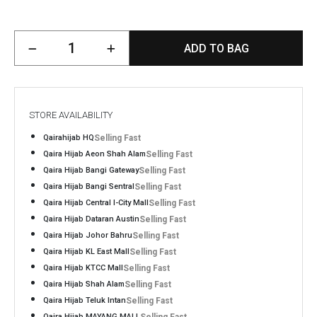
ADD TO BAG
STORE AVAILABILITY
Qairahijab HQ
Selling Fast
Qaira Hijab Aeon Shah Alam
Selling Fast
Qaira Hijab Bangi Gateway
Selling Fast
Qaira Hijab Bangi Sentral
Selling Fast
Qaira Hijab Central I-City Mall
Selling Fast
Qaira Hijab Dataran Austin
Selling Fast
Qaira Hijab Johor Bahru
Selling Fast
Qaira Hijab KL East Mall
Selling Fast
Qaira Hijab KTCC Mall
Selling Fast
Qaira Hijab Shah Alam
Selling Fast
Qaira Hijab Teluk Intan
Selling Fast
Qaira Hijab MAYANG MALL