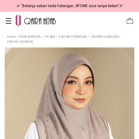
🎉 NOW HAPPENING: Fiesta Sale 50% OFF | As Low As RM19 🎉
Home
/
NEW ARRIVAL
/
HIJAB
/
ZAHRA DIAMOND
/
ZAHRA DIAMOND -
ZAH03 (KHAKIS)