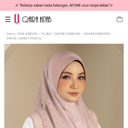
🎉 "Belanja sakan tiada halangan, ATOME urus tanpa beban"🎉
Home
/
NEW ARRIVAL
/
HIJAB
/
ZAHRA DIAMOND
/
ZAHRA DIAMOND -
ZAH02 (CANDY PEACH)