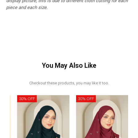
display picture, this is due to different cloth cutting for each
piece and each size.
You May Also Like
Checkout these products, you may like it too.
30% OFF
30% OFF
30