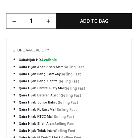
ADD TO BAG
STORE AVAILABILITY
Qairahijab HQ
Available
Qaira Hijab Aeon Shah Alam
Selling Fast
Qaira Hijab Bangi Gateway
Selling Fast
Qaira Hijab Bangi Sentral
Selling Fast
Qaira Hijab Central I-City Mall
Selling Fast
Qaira Hijab Dataran Austin
Selling Fast
Qaira Hijab Johor Bahru
Selling Fast
Qaira Hijab KL East Mall
Selling Fast
Qaira Hijab KTCC Mall
Selling Fast
Qaira Hijab Shah Alam
Selling Fast
Qaira Hijab Teluk Intan
Selling Fast
Qaira Hijab MAYANG MALL