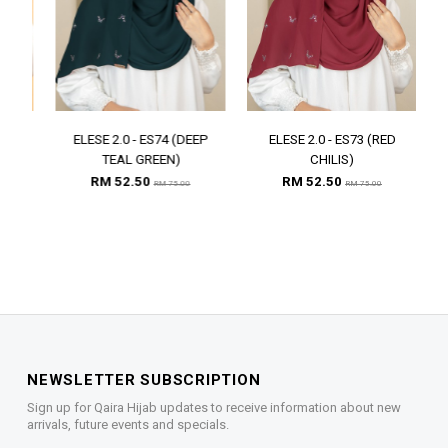
ELESE 2.0 - ES74 (DEEP
ELESE 2.0 - ES73 (RED
E
TEAL GREEN)
CHILIS)
RM 52.50
RM 52.50
RM 75.00
RM 75.00
NEWSLETTER SUBSCRIPTION
Sign up for Qaira Hijab updates to receive information about new
arrivals, future events and specials.