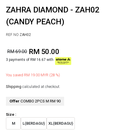
ZAHRA DIAMOND - ZAH02
(CANDY PEACH)
REF NO
ZAH02
RM 50.00
RM 69.00
3 payments of RM 16.67 with
You saved RM 19.00 MYR (28 %)
Shipping
calculated at checkout.
Offer
COMBO 2PCS M RM 90
Size :
M
L(BERDAGU)
XL(BERDAGU)