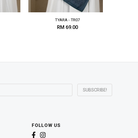
TYARA - TR07
TY
RM 69.00
R
FOLLOW US