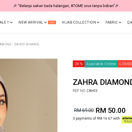
🎉 "Belanja sakan tiada halangan, ATOME urus tanpa beban"🎉
LE !!
NEW ARRIVAL
HIJAB COLLECTION
FABRIC
QA
Hot
AMOND - ZAH03 (KHAKIS)
28 %
Available Online
COMBO
ZAHRA DIAMOND
REF NO
ZAH03
RM 50.00
RM 69.00
3 payments of RM 16.67 with