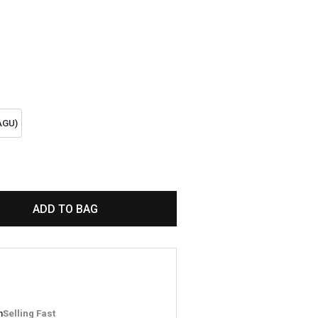
AGU)
ADD TO BAG
m
Selling Fast