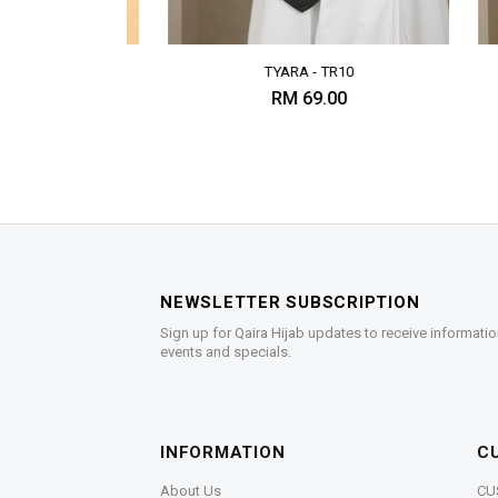
 (SUNDANCE)
TYARA - TR10
RM 69.00
 55.00
NEWSLETTER SUBSCRIPTION
Sign up for Qaira Hijab updates to receive informatio
events and specials.
INFORMATION
C
About Us
CU