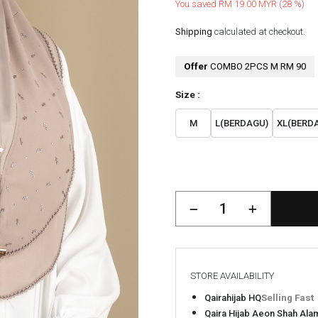
You saved RM 19.00 MYR (28 %)
Shipping
calculated at checkout.
Offer
COMBO 2PCS M RM 90
Size :
M
L(BERDAGU)
XL(BERD
STORE AVAILABILITY
Qairahijab HQ
Selling Fast
Qaira Hijab Aeon Shah Ala