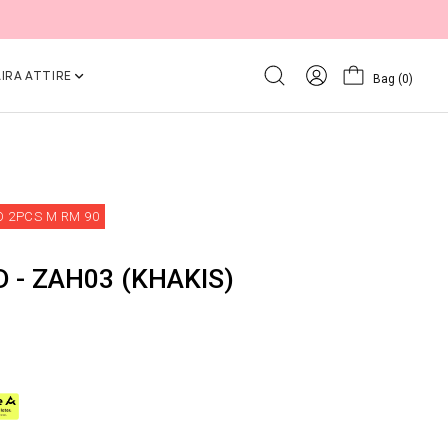
IRA ATTIRE
Bag
(0)
 2PCS M RM 90
 - ZAH03 (KHAKIS)