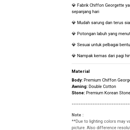
💎 Fabrik Chiffon Georgette ya
sepanjang hari
💎 Mudah sarung dan terus siap
💎 Potongan labuh yang menu
💎 Sesuai untuk pelbagai bent
💎 Nampak kemas dari pagi hi
Material
Body:
Premium Chiffon Georg
Awning:
Double Cotton
Stone:
Premium Korean Ston
---------------------------------
Note :
**Due to lighting colors may va
picture. Also difference resol