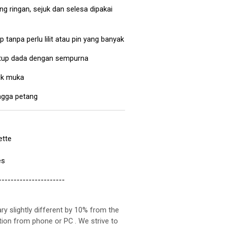
ng ringan, sejuk dan selesa dipakai
 tanpa perlu lilit atau pin yang banyak
tup dada dengan sempurna
uk muka
ngga petang
ette
es
----------------------
ry slightly different by 10% from the
ution from phone or PC . We strive to