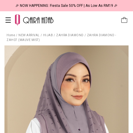
🎉 NOW HAPPENING: Fiesta Sale 50% OFF | As Low As RM19 🎉
Home
/
NEW ARRIVAL
/
HIJAB
/
ZAHRA DIAMOND
/
ZAHRA DIAMOND -
ZAH07 (MAUVE MIST)