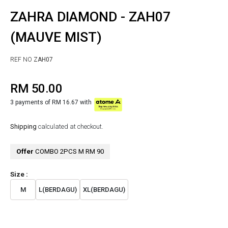
ZAHRA DIAMOND - ZAH07
(MAUVE MIST)
REF NO
ZAH07
RM 50.00
3 payments of RM 16.67 with
Shipping
calculated at checkout.
Offer
COMBO 2PCS M RM 90
Size :
M
L(BERDAGU)
XL(BERDAGU)